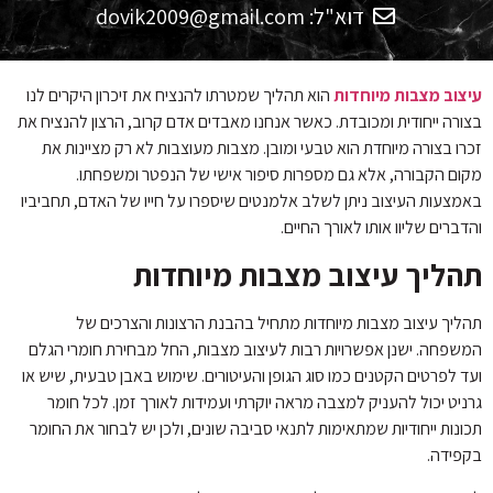
הוסף קו תחתון לקישורים
format_underlined
דוא"ל: dovik2009@gmail.com
סמן קישורים
font_download
לאפס
עיצוב מצבות מיוחדות
הוא תהליך שמטרתו להנציח את זיכרון היקרים לנו
cached
את
בצורה ייחודית ומכובדת. כאשר אנחנו מאבדים אדם קרוב, הרצון להנציח את
כל
זכרו בצורה מיוחדת הוא טבעי ומובן. מצבות מעוצבות לא רק מציינות את
האפשרויות
מקום הקבורה, אלא גם מספרות סיפור אישי של הנפטר ומשפחתו.
באמצעות העיצוב ניתן לשלב אלמנטים שיספרו על חייו של האדם, תחביביו
והדברים שליוו אותו לאורך החיים.
תהליך עיצוב מצבות מיוחדות
תהליך עיצוב מצבות מיוחדות מתחיל בהבנת הרצונות והצרכים של
המשפחה. ישנן אפשרויות רבות לעיצוב מצבות, החל מבחירת חומרי הגלם
ועד לפרטים הקטנים כמו סוג הגופן והעיטורים. שימוש באבן טבעית, שיש או
גרניט יכול להעניק למצבה מראה יוקרתי ועמידות לאורך זמן. לכל חומר
תכונות ייחודיות שמתאימות לתנאי סביבה שונים, ולכן יש לבחור את החומר
בקפידה.