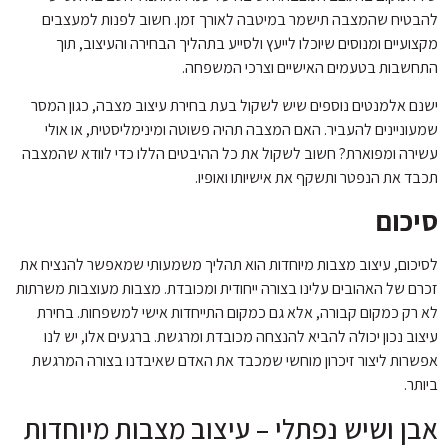
להבטיח שהמצבה תישמר במיטבה לאורך זמן. חשוב לפנות למעצבים
מקצועיים ומנוסים שיוכלו לייעץ ולסייע בתהליך הבחירה והעיצוב, תוך
התחשבות בטעמים האישיים וצרכי המשפחה.
ישנם אלמנטים נוספים שיש לשקול בעת בחירת עיצוב מצבה, כגון המסר
שמעוניינים להעביר. האם המצבה תהיה פשוטה ומינימליסטית, או אולי
עשירה ומפוארת? חשוב לשקול את כל ההיבטים הללו כדי לוודא שהמצבה
תכבד את הנפטר ותשקף את אישיותו ואופיו.
סיכום
לסיכום, עיצוב מצבות מיוחדות הוא תהליך משמעותי שמאפשר להנציח את
זכרם של האהובים עלינו בצורה ייחודית ומכובדת. מצבות מעוצבות משרתות
לא רק כמקום קבורה, אלא גם כמקום התייחדות אישי למשפחות. בחירת
עיצוב נכון יכולה להביא להנצחה מכובדת ומרגשת. ברגעים אלו, יש לנו
אפשרות ליצור זיכרון מוחשי שמכבד את האדם שאיבדנו בצורה המרגשת
ביותר.
אבן ושיש נפתלי – עיצוב מצבות מיוחדות