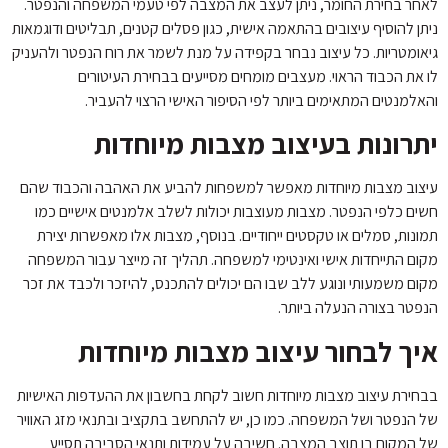
לאחר בחירת החומר, ניתן לעצב את המצבה לפי טעמי המשפחה והנפטר.
ניתן להוסיף עיצובים בהתאמה אישית, כגון פסלים קטנים, תבליטים ודוגמאות
גיאומטריות. כל עיצוב נבחר בקפידה על מנת לשמר את רוח הנפטר ולהעניק
לו את הכבוד הראוי. מעצבים מומחים מסייעים בבחירת העיטורים
והאלמנטים המתאימים ביותר לפי הסיפור האישי הרצוי להעביר.
יתרונות בעיצוב מצבות מיוחדות
עיצוב מצבות מיוחדות מאפשר למשפחות להביע את האהבה והכבוד שהם
חשים כלפי הנפטר. מצבות מעוצבות יכולות לשלב אלמנטים אישיים כמו
תמונות, סמלים או טקסטים ייחודיים. בנוסף, מצבות אלו מאפשרות יצירת
מקום התייחדות אישי ואינטימי למשפחה. תהליך זה מייצר עבור המשפחה
מקום משמעותי ונוגע ללב שבו הם יכולים להתכנס, להיזכר ולכבד את זכר
הנפטר בצורה הנעלה ביותר.
איך לבחור עיצוב מצבות מיוחדות
בבחירת עיצוב מצבות מיוחדות חשוב לקחת בחשבון את ההעדפות האישיות
של הנפטר ושל המשפחה. כמו כן, יש להתחשב בתקציב ובתנאי מזג האוויר
של המקום בו תוצב המצבה. חשיבה על עמידות ותנאי הסביבה תסייע