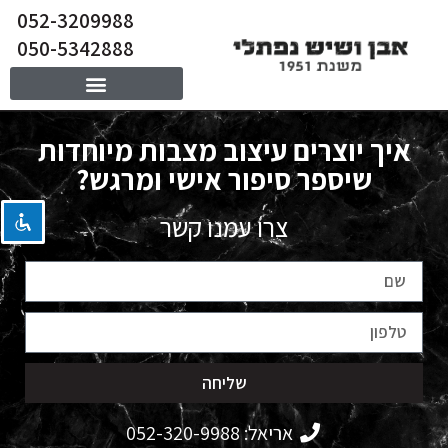
052-3209988
050-5342888
השבת את ההבזקים
visibility_off
איך יוצרים עיצוב מצבות מיוחדות
סמן כותרות
title
שיספר סיפור אישי ומרגש?
צבע רקע
settings
זום (הקטנה)
zoom_out
צרו עמנו קשר
זום (הגדלה)
zoom_in
הקטנת גופן
remove_circle_outline
הגדלת גופן
add_circle_outline
גופן קריא
spellcheck
שליחה
ניגודיות בהירה
brightness_high
ניגודיות כהה
brightness_low
אריאל: 052-320-9988