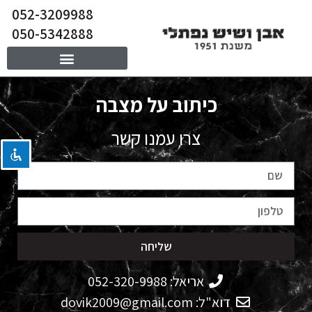
052-3209988
050-5342888
השבת את ההבזקים
visibility_off
כיתוב על מצבה
סמן כותרות
title
צבע רקע
settings
צרו עמנו קשר
זום (הקטנה)
zoom_out
זום (הגדלה)
zoom_in
הקטנת גופן
remove_circle_outline
הגדלת גופן
add_circle_outline
שליחה
גופן קריא
spellcheck
ניגודיות בהירה
brightness_high
אריאל: 052-320-9988
ניגודיות כהה
brightness_low
דוא"ל: dovik2009@gmail.com