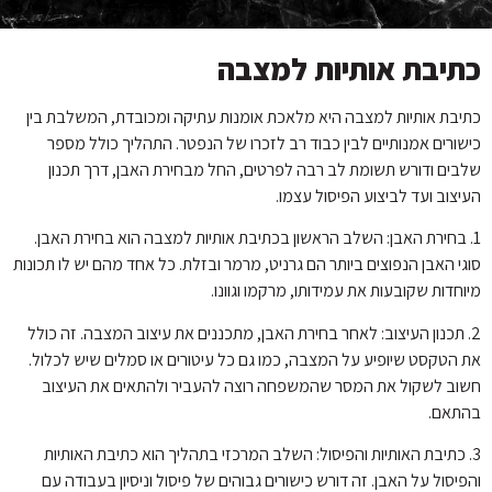
הוסף קו תחתון לקישורים
format_underlined
סמן קישורים
font_download
כתיבת אותיות למצבה
לאפס
cached
את
כתיבת אותיות למצבה היא מלאכת אומנות עתיקה ומכובדת, המשלבת בין
כל
כישורים אמנותיים לבין כבוד רב לזכרו של הנפטר. התהליך כולל מספר
האפשרויות
שלבים ודורש תשומת לב רבה לפרטים, החל מבחירת האבן, דרך תכנון
העיצוב ועד לביצוע הפיסול עצמו.
1. בחירת האבן: השלב הראשון בכתיבת אותיות למצבה הוא בחירת האבן.
סוגי האבן הנפוצים ביותר הם גרניט, מרמר ובזלת. כל אחד מהם יש לו תכונות
מיוחדות שקובעות את עמידותו, מרקמו וגוונו.
2. תכנון העיצוב: לאחר בחירת האבן, מתכננים את עיצוב המצבה. זה כולל
את הטקסט שיופיע על המצבה, כמו גם כל עיטורים או סמלים שיש לכלול.
חשוב לשקול את המסר שהמשפחה רוצה להעביר ולהתאים את העיצוב
בהתאם.
3. כתיבת האותיות והפיסול: השלב המרכזי בתהליך הוא כתיבת האותיות
והפיסול על האבן. זה דורש כישורים גבוהים של פיסול וניסיון בעבודה עם