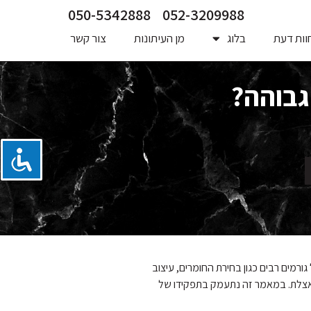
050-5342888
052-3209988
וות דעת
בלוג
מן העיתונות
צור קשר
גבוהה?
רמים רבים כגון בחירת החומרים, עיצוב
ונאצלת. במאמר זה נתעמק בתפקידו של